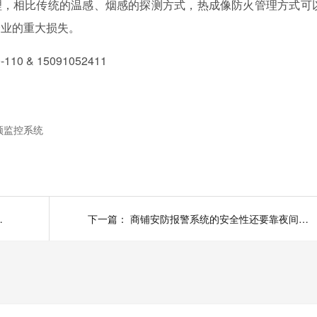
，相比传统的温感、烟感的探测方式，热成像防火管理方式可
企业的重大损失。
& 15091052411
频监控系统
9大功能，点击了解
下一篇：
商铺安防报警系统的安全性还要靠夜间安保巡查服务来保证