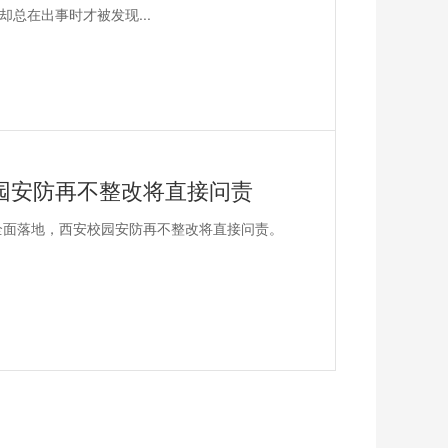
总在出事时才被发现...
园安防再不整改将直接问责
新标准全面落地，西安校园安防再不整改将直接问责。