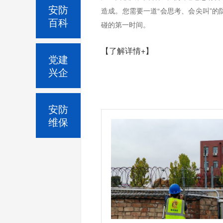
安防
造成。您需要一道“会思考、会尖叫”
百科
碰的第一时间。
【了解详情+】
党建
兴企
安防
维保